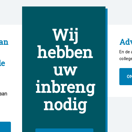
Wij
an
Ad
hebben
En de 
colleg
de
uw
O
inbreng
aan
nodig