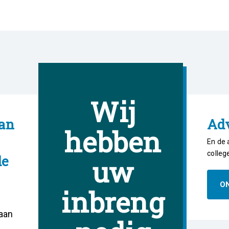
Wij
an
Ad
hebben
En de 
colleg
de
uw
O
inbreng
aan